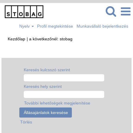
Nyelv
Profil megtekintése
Munkavállaló bejelentkezés
(aktuális
Kezdőlap
|
a következőnél: stobag
oldal)
Keresési eredmények -
"".
Keresés kulcsszó szerint
Keresés hely szerint
További lehetőségek megjelenítése
Törlés