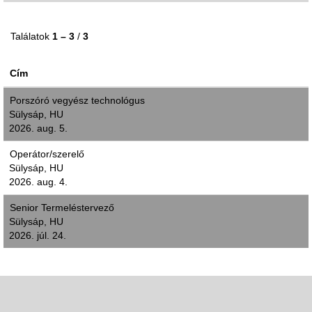
Találatok
1 – 3
/
3
Cím
Porszóró vegyész technológus
Sülysáp, HU
2026. aug. 5.
Operátor/szerelő
Sülysáp, HU
2026. aug. 4.
Senior Termeléstervező
Sülysáp, HU
2026. júl. 24.