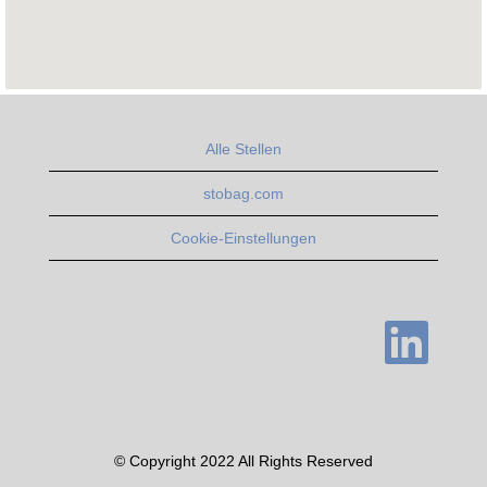
Alle Stellen
stobag.com
Cookie-Einstellungen
W
i
r
d
a
u
f
e
i
n
© Copyright 2022 All Rights Reserved
e