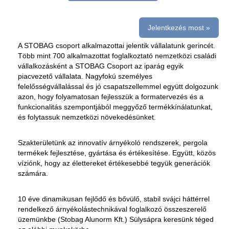
Jelentkezés most »
A STOBAG csoport alkalmazottai jelentik vállalatunk gerincét.
Több mint 700 alkalmazottat foglalkoztató nemzetközi családi
vállalkozásként a STOBAG Csoport az iparág egyik
piacvezető vállalata. Nagyfokú személyes
felelősségvállalással és jó csapatszellemmel együtt dolgozunk
azon, hogy folyamatosan fejlesszük a formatervezés és a
funkcionalitás szempontjából meggyőző termékkínálatunkat,
és folytassuk nemzetközi növekedésünket.
Szakterületünk az innovatív árnyékoló rendszerek, pergola
termékek fejlesztése, gyártása és értékesítése. Együtt, közös
víziónk, hogy az élettereket értékesebbé tegyük generációk
számára.
10 éve dinamikusan fejlődő és bővülő, stabil svájci háttérrel
rendelkező árnyékolástechnikával foglalkozó összeszerelő
üzemünkbe (Stobag Alunorm Kft.) Sülysápra keresünk téged