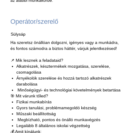
az alábbi munkakörbe.
Operátor/szerelő
Sülysáp
Ha szeretsz önállóan dolgozni, igényes vagy a munkádra,
és fontos számodra a biztos háttér, várjuk jelentkezésed!
📌 Mik lesznek a feladataid?
Alkatrészek, késztermékek mozgatása, szerelése,
csomagolása
Árnyékolók szerelése és hozzá tartozó alkatrészek
darabolása
Minőségügyi- és technológiai követelmények betartása
🎯 Mit várunk tőled?
Fizikai munkabírás
Gyors tanulási, problémamegoldó készség
Műszaki beállítottság
Megbízható, pontos és önálló munkavégzés
Legalább 8 általános iskolai végzettség
💰 Amit kínálunk: