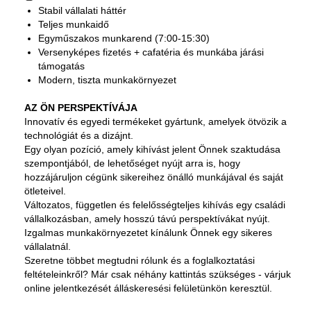
Stabil vállalati háttér
Teljes munkaidő
Egyműszakos munkarend (7:00-15:30)
Versenyképes fizetés + cafatéria és munkába járási
támogatás
Modern, tiszta munkakörnyezet
AZ ÖN PERSPEKTÍVÁJA
Innovatív és egyedi termékeket gyártunk, amelyek ötvözik a
technológiát és a dizájnt.
Egy olyan pozíció, amely kihívást jelent Önnek szaktudása
szempontjából, de lehetőséget nyújt arra is, hogy
hozzájáruljon cégünk sikereihez önálló munkájával és saját
ötleteivel.
Változatos, független és felelősségteljes kihívás egy családi
vállalkozásban, amely hosszú távú perspektívákat nyújt.
Izgalmas munkakörnyezetet kínálunk Önnek egy sikeres
vállalatnál.
Szeretne többet megtudni rólunk és a foglalkoztatási
feltételeinkről? Már csak néhány kattintás szükséges - várjuk
online jelentkezését álláskeresési felületünkön keresztül.